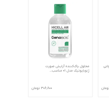
لتی
محلول پاک‌کننده آرایش صورت
محلول پاک ک
ژنوبایوتیک مدل 01 مناسب
...
درماتیپیک 250 میلی لیتر
ومان
306,800
تومان