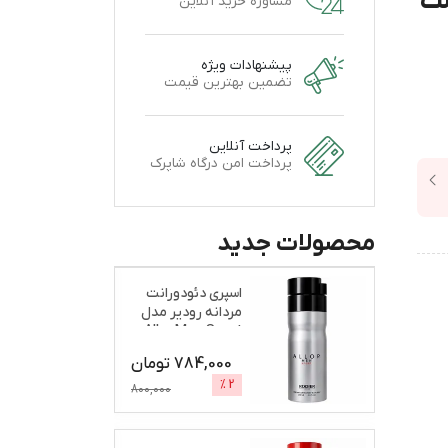
ست
مشاوره خرید آنلاین
پیشنهادات ویژه
تضمین بهترین قیمت
پرداخت آنلاین
پرداخت امن درگاه شاپرک
محصولات جدید
اسپری دئودورانت
مردانه رودیر مدل
Allor Men Sport
ح
...
784,000
تومان
%
2
800,000