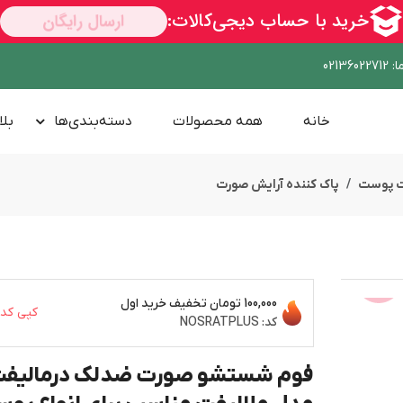
ا
:
02136022712
خانه
همه محصولات
دسته‌بندی‌ها
بلا
ت پوست
پاک کننده آرایش صورت
100,000 تومان
تخفیف خرید اول
کپی کد
ســــریع
کد:
NOSRATPLUS
فوم شستشو صورت ضدلک درمالیف