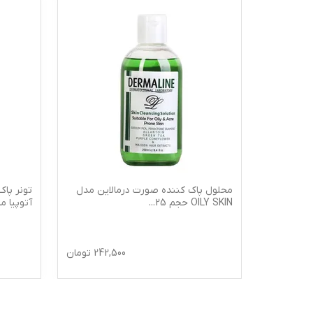
سی فکتور،
محلول پاک کننده صورت درمالاین مدل
تونر پا
OILY SKIN حجم 25
...
آتوپیا مدل li
242,
تومان
242,500
تومان