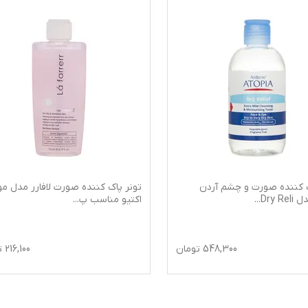
ک کننده صورت و چشم آردن
تونر پاک کننده صورت لافارر مدل مو
Dry Re
...
اکتیو مناسب پ
...
548,300
تومان
216,100
ت