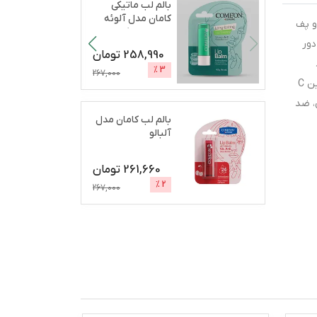
بالم لب ماتیکی
کامان مدل آلوئه
رگی و پف
ورا مرطوب‌کننده،
از پوست دور
آب
...
258,990
تومان
 تولید
%
3
267,000
کلاژن و بازسازی سلول را تحریک می‌کند. به عبارت دیگر کلاژن فراوان‌ترین پروتئین موجود در پوست است که برای تولید نیازمند ویتامین C
ی، ضد
بالم لب کامان مدل
آلبالو
261,660
تومان
%
2
267,000