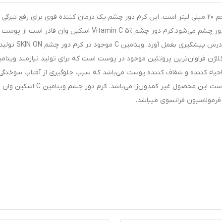
کرم دور چشم ویتامین سی 5 درصد اسکین وان دارای حجم 20 میلی لیتر است. این کرم دور چشم یک درمان کننده قوی برای رفع تی
دور چشم است و باعث پیشگیری و رفع خطوط و چروک دور چشم می‌شود.کرم دور چشم Vitamin C 5% اسکین وان قادر است 
چشم در برابر رادیکال‌های آزاد محافظت کند و از پیری زودرس پیشگیری بعمل آورد. ویتامین C موجود در کرم دور چشم SKIN ON
سیدان، ضد چروک، احیاء کننده و شفاف کننده پوست می‌باشد که سبب جلوگیری از آفتاب سوختگ
قرمزی و کاهش لک‌های پوستی نیز می‌گردد. لازم به ذکر است این محصول غیر کمدون‌زا می‌باشد. کرم دور چشم ویتامین C اسکین وان
فرمولاسیون فرانسوی میباشد.