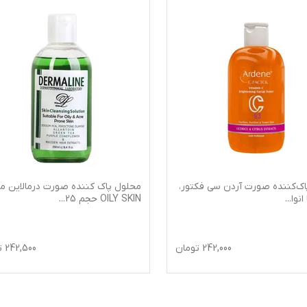
اک‌کننده صورت آردن سی فکتور،
محلول پاک کننده صورت درمالاین م
انوا
...
OILY SKIN حجم 25
...
242,000
تومان
242,500
ت