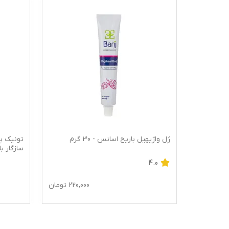
 کالای
ژل واژیهیل باریج اسانس - 30 گرم
تونیک پ
سازگار با 
4.0
163,
تومان
220,000
تومان