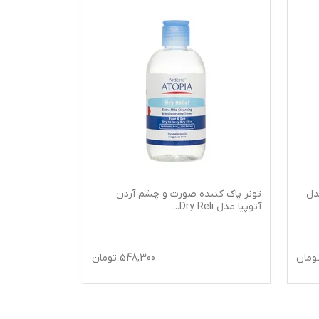
دل
تونر پاک کننده صورت و چشم آردن
تونر پاک کنند
آتوپیا مدل Dry Reli
...
اکتیو مناسب 
ومان
548,300
تومان