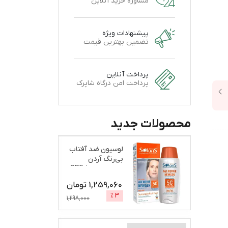
مشاوره خرید آنلاین
پیشنهادات ویژه
تضمین بهترین قیمت
پرداخت آنلاین
پرداخت امن درگاه شاپرک
محصولات جدید
لوسیون ضد آفتاب
بی‌رنگ آردن
سولاریس، SPF 50،
مدل A
...
1,259,060
تومان
%
3
1,298,000