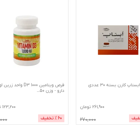
تاپ کارن بسته 30 عددی
قرص ویتامین D3 1000 واحد زر
دارو - وزن 50
...
261,900
تومان
123,200
ت
فیف
60
% تخفیف
000
270,000