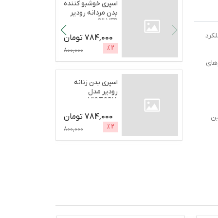
اسپری خوشبو کننده
بدن مردانه رودیر
SILVER
SECRETحج
...
 عملکرد
784,000
تومان
%
2
800,000
های
اسپری بدن زنانه
رودیر مدل
VICTORIA
BOMCHELحجم 200
784,000
تومان
ین
...
%
2
800,000