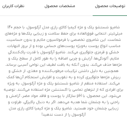
توضیحات محصول
مشخصات محصول
نظرات کاربران
شامپو شستشو پلک و مژه کیمیا کالای رازی مدل آرگوسول، با حجم 140
میلی‌لیتر، انتخابی فوق‌العاده برای حفظ سلامت و زیبایی پلک‌ها و مژه‌های
شماست. این شامپوی تخصصی با فرمولاسیون ملایم و بدون حساسیت،
مناسب انواع پوست به‌ویژه پوست‌های حساس بوده و از بروز التهابات،
خشکی و قرمزی جلوگیری می‌کند. شامپو آرگوسول با قدرت پاک‌کنندگی
ملایم، آلودگی‌ها، آرایش و چربی اضافه را به طور کامل از سطح پلک و
مژه‌ها حذف می‌کند، بدون آنکه به بافت لطیف این نواحی آسیبی برساند.
همچنین به دلیل داشتن ترکیبات مرطوب‌کننده و مغذی، از خشکی و
ریزش مژه‌ها جلوگیری کرده و به تقویت و افزایش استحکام آن‌ها کمک
می‌کند. استفاده منظم از شامپو شستشو پلک و مژه آرگوسول، به ویژه
برای افرادی که از لنزهای تماسی یا اکستنشن مژه استفاده می‌کنند، توصیه
می‌شود. این محصول، با pH سازگار با پوست و فاقد مواد مضر، آرامش و
راحتی را به چشمان شما هدیه می‌دهد. اگر به دنبال پاکیزگی، طراوت و
زیبایی چشمان خود هستید، شامپو پلک و مژه کیمیا کالای رازی مدل
آرگوسول را از دست ندهید!