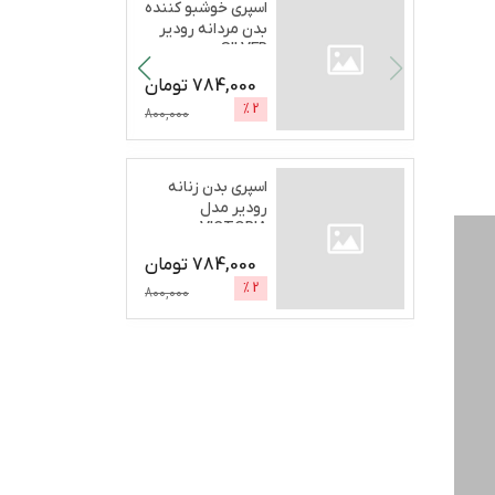
اسپری خوشبو کننده
بدن مردانه رودیر
SILVER
SECRETحج
...
784,000
تومان
%
2
800,000
اسپری بدن زنانه
رودیر مدل
VICTORIA
BOMCHELحجم 200
784,000
تومان
...
%
2
800,000
ن
اطلاعات فروشگاه
شماره تماس
02136022712