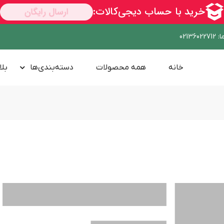
ا
:
02136022712
خانه
همه محصولات
دسته‌بندی‌ها
بلا
100,000 تومان
تخفیف خرید اول
کپی کد
کد:
NOSRATPLUS
ناموجود