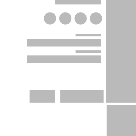
ارسال از
روز کاری
وزن
Select...
نحوه محاسبه قیمت بر‌ اساس وزن
اشتراک گذاری
افزودن به علاقه مندی ها
ربران