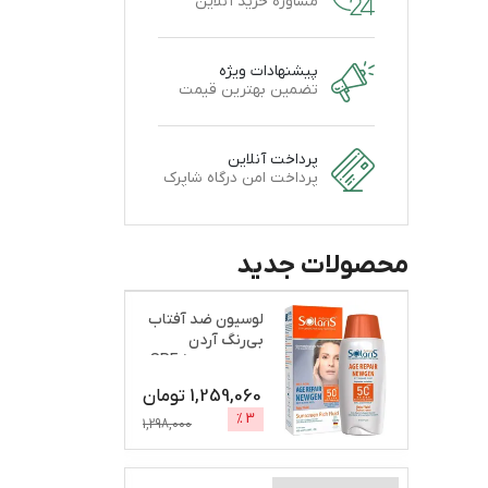
مشاوره خرید آنلاین
پیشنهادات ویژه
تضمین بهترین قیمت
پرداخت آنلاین
پرداخت امن درگاه شاپرک
محصولات جدید
لوسیون ضد آفتاب
بی‌رنگ آردن
سولاریس، SPF 50،
مدل A
...
1,259,060
تومان
%
3
1,298,000