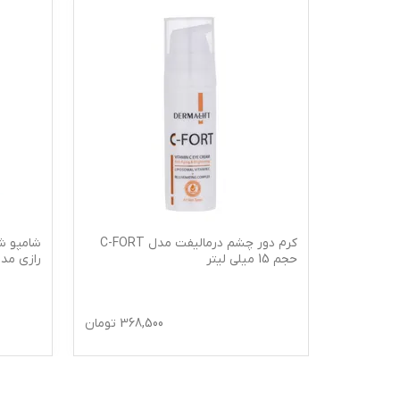
مپو ضد شوره اویدرم مدل Ciclozinc-
کرم دور چشم درمالیفت مدل C-FORT
شامپو ش
حجم 15 میلی لیتر
رازی مد
465,
تومان
368,500
تومان