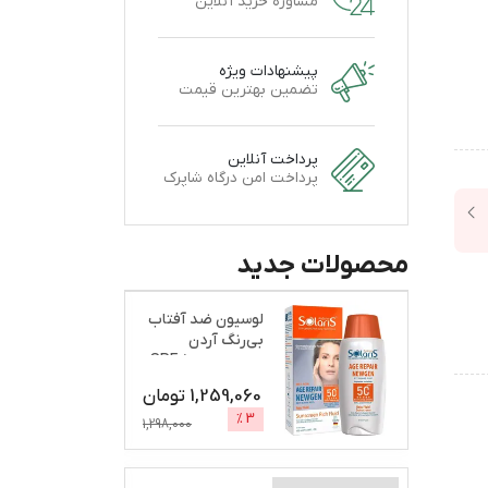
مشاوره خرید آنلاین
پیشنهادات ویژه
تضمین بهترین قیمت
پرداخت آنلاین
پرداخت امن درگاه شاپرک
محصولات جدید
لوسیون ضد آفتاب
بی‌رنگ آردن
سولاریس، SPF 50،
مدل A
...
1,259,060
تومان
%
3
1,298,000