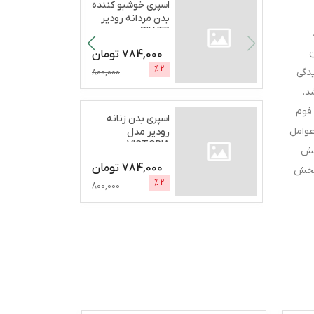
اسپری خوشبو کننده
بدن مردانه رودیر
SILVER
SECRETحج
...
ن
784,000
تومان
%
2
دگی
800,000
د.
 فوم
اسپری بدن زنانه
عوامل
رودیر مدل
VICTORIA
خش
BOMCHELحجم 200
784,000
تومان
 بخش
...
%
2
800,000