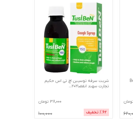
ودراگ مدل Ben
شربت سرفه توسیبن اچ تی اس حکیم
کپسول ابستاپ کا
تجارت سهند انقضا202
...
ومان
38,000
تومان
62
% تخفیف
3
% تخفیف
100,000
620,