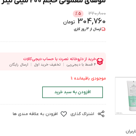
موهای معمولی حجم 200 میلی لیتر
320,800
%
5
304,760
تومان
ارسال از
3
روز کاری
موجودی باقیمانده :1
افزودن به سبد خرید
اشتراک گذاری
افزودن به علاقه مندی ها
ربران