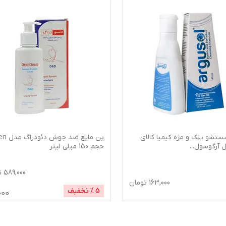
ستشو پلک و مژه کیمیا کالای
پن مایع ضد جوش دئ
ل آرگوسول
...
حجم 150 میلی لیتر
589,000
ت
163,000
تومان
5
% تخفیف
000