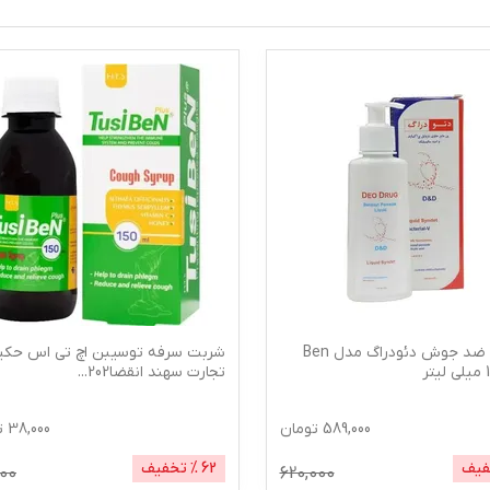
پن مایع ضد جوش دئودراگ مدل Ben
شربت سرفه توسیبن اچ تی اس حکی
تجارت سهند انقضا202
...
589,000
تومان
38,000
ت
فیف
62
% تخفیف
000
620,000