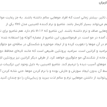
ربران
ن تاثیر، بیشتر زمانی است که افراد موهایی سالم داشته باشند. به جز رعایت موار
زیادی در نگهداری از موها، انتخاب یک شامپوی مناسب هم می‌تواند بسیار کارساز باشد. شامپو و نرم کننده لامینین مدل 2in1 یکی از
شامپوهای مناسب برای خانم‌هایی است که می‌خواهند موهایی صاف و نرم داشته باشند. این شامپو که 2 in 1 نام دارد
آمده در مو است. در فرمولاسیون این شامپو از عصاره آلوئه ورا استفاده شده 
ر آن موها را تقویت کرده و از ایجاد موخوره و شکستگی در ساقه‌ی مو جلوگ
 سرامید و کراتین است. سرامید پروتئین طبیعی است که مانند لایه‌ای محافظ دور
 ماده از شکنندگی مو جلوگیری خواهد کرد. از طرفی دیگر کراتین نیز پروتئین لاز
وهای آسیب دیده را ترمیم کند. شامپو لامینین به دلیل وجود این ترکیبات در
ن بدون ایجاد سوزش و خارش بوده و با نرم کردن موها، حتی شانه کردن آن‌
ی‌توانید از داشتن موهایی نرم و سالم لذت ببرید و زیبایی‌تان را دو چندان کنید.