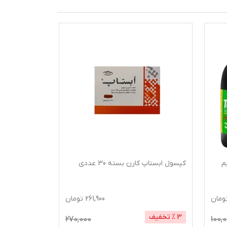
م
کپسول ابستاپ کارن بسته 30 عددی
گرم
ومان
261,900
تومان
3
% تخفیف
1
% تخفیف
270,000
100,