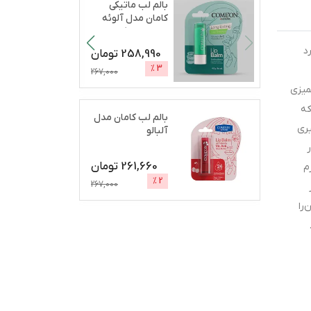
بالم لب ماتیکی
کامان مدل آلوئه
ورا مرطوب‌کننده،
آب
...
د
258,990
تومان
%
3
267,000
، هم شامپو برای تمیزی
که
بالم لب کامان مدل
یری
آلبالو
261,660
تومان
م
%
2
267,000
را