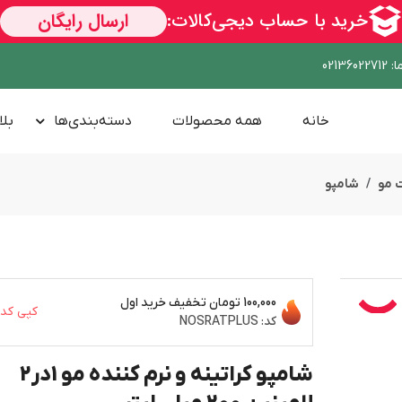
ا
:
02136022712
خانه
همه محصولات
دسته‌بندی‌ها
بلا
 مو
شامپو
100,000 تومان
تخفیف خرید اول
کپی کد
کد:
NOSRATPLUS
شامپو کراتینه و نرم کننده مو 1در2