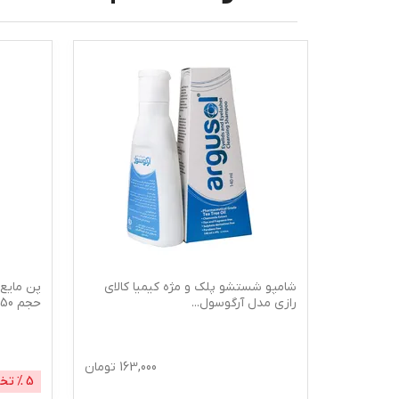
رم دور چشم درمالیفت مدل C-FORT
شامپو شستشو پلک و مژه کیمیا کالای
رازی مدل آرگوسول
...
حجم 150 میلی لیتر
368
تومان
163,000
تومان
5
% تخ