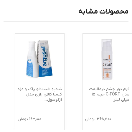
محصولات مشابه
کرم دور چشم درمالیفت
شامپو شستشو پلک و مژه
مدل C-FORT حجم 15
کیمیا کالای رازی مدل
میلی لیتر
آرگوسول
...
368,500
تومان
163,000
تومان