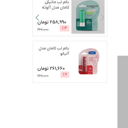
بالم لب ماتیکی
کامان مدل آلوئه
ورا مرطوب‌کننده،
آب
...
258,990
تومان
%
3
267,000
بالم لب کامان مدل
آلبالو
261,660
تومان
%
2
267,000