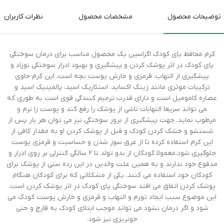
توضیحات محصول
مشخصات محصول
نظرات کاربران
کرم محافظ پای کودک اگزاسین یک محصول مناسب برای درمان سوختگی
پای کودک در اثر پوشک کردن و پیشگیری و بهبود ادرار سوختگی نوزاد و
پیشگیری از التهاب، قرمزی و خارش پوست بچه است. این کرم حاوی
ترکیبات موثری مانند زینک اکساید، استئاریک اسید، پالمیتیک اسید و
عصاره کامومیل است و دارای قدرت ترمیم کنندگی قوی است به طوری که
می تواند سریعا التهابات ناشی از پوشک را رفع کند و پوست را نرم و
مرطوب نماید. جهت پیشگیری از بروز سوختگی نیز می توان هر بار پس از
شستشو و خشک کردن کودک و قبل از پوشک کردن او به مقدار کافی از
این کرم استفاده کرده تا از عرق سوز شدن و حساسیت و قرمزی پوست
جلوگیری شود.معمولا کودکان از بدو تولد تا 2 سالگی کنترلی بر روی ادرار و
مدفوع خود ندارند و به همین علت والدین در این رده سنی از پوشک برای
کودکان خود استفاده می کنند. یکی از مشکلاتی که برای کودکان هنگام
پوشک کردن اتفاق می افتد سوختگی پای کودک در اثر پوشک کردن است.
این موضوع سبب ایجاد تورم و التهاب و قرمزی و خارش پوست کودک می
شود و اگر درمان نشود می تواند موجب ابتلای کودک به قارچ و حتی
خونریزی نیز شود.