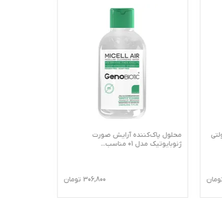
ک‌کننده آرایش صورت
محلول پاک کننده پوست حساس
ل 01 مناسب
...
درماتیپیک 250 میلی لیتر
306,800
تومان
359,800
تو