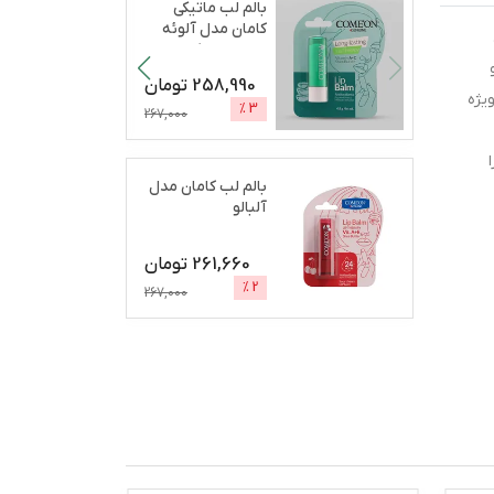
بالم لب ماتیکی
کامان مدل آلوئه
ورا مرطوب‌کننده،
آب
...
258,990
تومان
یژه
%
3
267,000
بالم لب کامان مدل
آلبالو
261,660
تومان
%
2
267,000