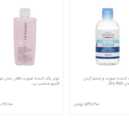
ردن
تونر پاک کننده صورت لافارر مدل مولتی
محلول پا
اکتیو مناسب پ
...
ژنوبایوتیک مد
54
تومان
216,100
تومان