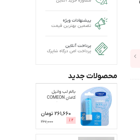
ی
مشاوره خرید آنلاین
پیشنهادات ویژه
تضمین بهترین قیمت
پرداخت آنلاین
پرداخت امن درگاه شاپرک
محصولات جدید
بالم لب وانیل
کامان COMEON
نرم و براق کننده
261,660
تومان
%
2
267,000