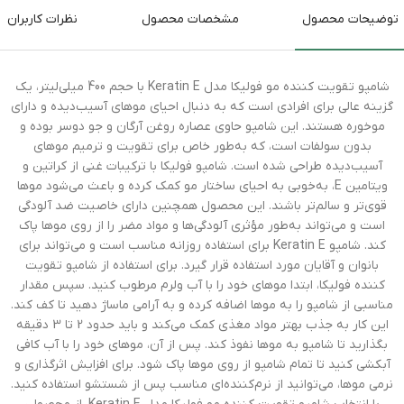
توضیحات محصول
مشخصات محصول
نظرات کاربران
شامپو تقویت کننده مو فولیکا مدل Keratin E با حجم 400 میلی‌لیتر، یک
گزینه عالی برای افرادی است که به دنبال احیای موهای آسیب‌دیده و دارای
موخوره هستند. این شامپو حاوی عصاره روغن آرگان و جو دوسر بوده و
بدون سولفات است، که به‌طور خاص برای تقویت و ترمیم موهای
آسیب‌دیده طراحی شده است. شامپو فولیکا با ترکیبات غنی از کراتین و
ویتامین E، به‌خوبی به احیای ساختار مو کمک کرده و باعث می‌شود موها
قوی‌تر و سالم‌تر باشند. این محصول همچنین دارای خاصیت ضد آلودگی
است و می‌تواند به‌طور مؤثری آلودگی‌ها و مواد مضر را از روی موها پاک
کند. شامپو Keratin E برای استفاده روزانه مناسب است و می‌تواند برای
بانوان و آقایان مورد استفاده قرار گیرد. برای استفاده از شامپو تقویت
کننده فولیکا، ابتدا موهای خود را با آب ولرم مرطوب کنید. سپس مقدار
مناسبی از شامپو را به موها اضافه کرده و به آرامی ماساژ دهید تا کف کند.
این کار به جذب بهتر مواد مغذی کمک می‌کند و باید حدود 2 تا 3 دقیقه
بگذارید تا شامپو به موها نفوذ کند. پس از آن، موهای خود را با آب کافی
آبکشی کنید تا تمام شامپو از روی موها پاک شود. برای افزایش اثرگذاری و
نرمی موها، می‌توانید از نرم‌کننده‌ای مناسب پس از شستشو استفاده کنید.