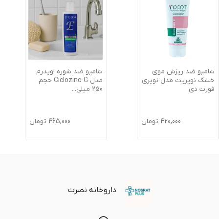
شامپو ضد ریزش موی
شامپو ضد شوره اویدرم
خشک نوپریت مدل نوپری
مدل Ciclozinc-G حجم
فورت دی
250 میلی‌
...
420,000
تومان
465,000
تومان
داروخانه نصرت