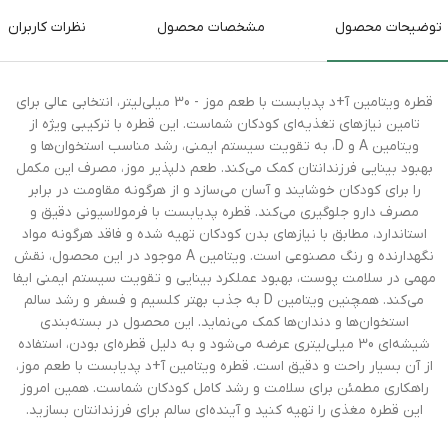
توضیحات محصول
مشخصات محصول
نظرات کاربران
قطره ویتامین آ+د پدیابست با طعم موز - 30 میلی‌لیتر، انتخابی عالی برای
تامین نیازهای تغذیه‌ای کودکان شماست. این قطره با ترکیبی ویژه از
ویتامین A و D، به تقویت سیستم ایمنی، رشد مناسب استخوان‌ها و
بهبود بینایی فرزندانتان کمک می‌کند. طعم دلپذیر موز، مصرف این مکمل
را برای کودکان خوشایند و آسان می‌سازد و از هرگونه مقاومت در برابر
مصرف دارو جلوگیری می‌کند. قطره پدیابست با فرمولاسیونی دقیق و
استاندارد، مطابق با نیازهای بدن کودکان تهیه شده و فاقد هرگونه مواد
نگهدارنده و رنگ مصنوعی است. ویتامین A موجود در این محصول، نقش
مهمی در سلامت پوست، بهبود عملکرد بینایی و تقویت سیستم ایمنی ایفا
می‌کند. همچنین ویتامین D به جذب بهتر کلسیم و فسفر و رشد سالم
استخوان‌ها و دندان‌ها کمک می‌نماید. این محصول در بسته‌بندی
شیشه‌ای 30 میلی‌لیتری عرضه می‌شود و به دلیل قطره‌ای بودن، استفاده
از آن بسیار راحت و دقیق است. قطره ویتامین آ+د پدیابست با طعم موز،
راهکاری مطمئن برای سلامت و رشد کامل کودکان شماست. همین امروز
این قطره مغذی را تهیه کنید و آینده‌ای سالم برای فرزندانتان بسازید.