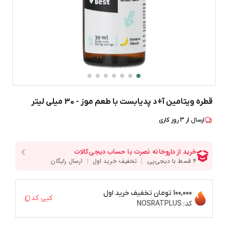
قطره ویتامین آ+د پدیابست با طعم موز - 30 میلی لیتر
ارسال از
3
روز کاری
100,000 تومان
تخفیف خرید اول
کپی کد
کد:
NOSRATPLUS