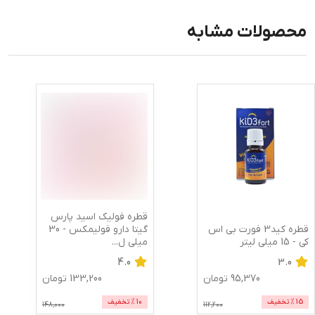
محصولات مشابه
قطره فولیک اسید پارس
قطره کید3 فورت بی اس
گیتا دارو فولیمکس - 30
کی - 15 میلی لیتر
میلی ل
...
4.0
3.0
95,370
تومان
133,200
تومان
15
% تخفیف
10
% تخفیف
148,000
112,200