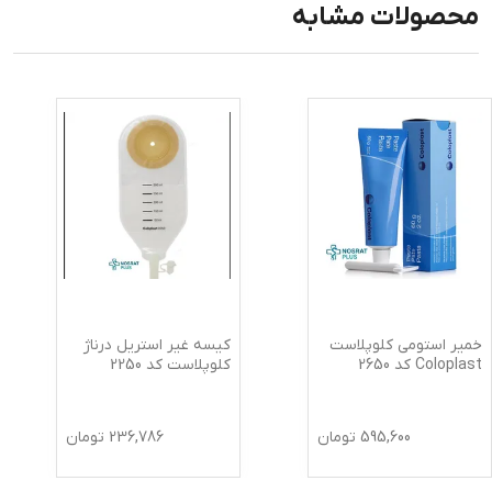
محصولات مشابه
خمیر استومی کلوپلاست
کیسه غیر استریل درناژ
Coloplast کد 2650
کلوپلاست کد 2250
595,600
تومان
236,786
تومان