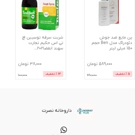
پن مایع ضد جوش
شربت سرفه توسیبن اچ
دئودراگ مدل Ben حجم
تی اس حکیم تجارت
150 میلی لیتر
سهند انقضا202
...
589,000
تومان
38,000
تومان
5
% تخفیف
62
% تخفیف
100,000
620,000
داروخانه نصرت