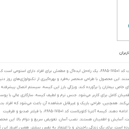
ربران
کیسه کلوستومی یا ایلئوستومی آلترنا پیشرفته کلوپلاست کد 17501-8985، یک راه‌حل ایده‌آل و مطمئن برای افراد دارای استومی ا
ند. این محصول با طراحی منحصر به‌فرد و بهره‌گیری از تکنولوژی‌های روز دنیا
د شده است تا نیازهای خاص بیماران را برآورده کند. ویژگی بارز این کیسه، سیستم اتصال پیشرفته 
ینان کامل برای کاربر می‌شود. جنس نرم و لطیف کیسه، سازگاری عالی با پوس
ی‌کند. همچنین، طراحی باریک و غیرقابل مشاهده آن باعث می‌شود که افراد بد
نگرانی از ظاهر کیسه، بتوانند به فعالیت‌های روزمره خود ادامه دهند. کیسه آلترنا کلوپلاست کد 17501-8985، با فیلتر ضدبو و ظرفیت
فیت، آسایش و اطمینان هستند. نصب آسان، تعویض سریع و دوام بالا، این محصو
ده است. برای یک زندگی راحت‌تر و با اعتماد به نفس بیشتر، همین امروز این 