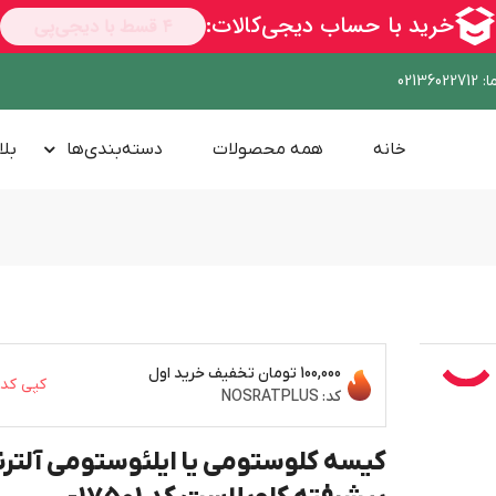
ا
:
02136022712
خانه
همه محصولات
دسته‌بندی‌ها
بلا
100,000 تومان
تخفیف خرید اول
کپی کد
کد:
NOSRATPLUS
کیسه کلوستومی یا ایلئوستومی آلترنا