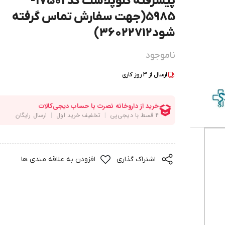
پیشرفته کلوپلاست کد 17501-
5985(جهت سفارش تماس گرفته
شود36022712)
ناموجود
ارسال از
3
روز کاری
اشتراک گذاری
افزودن به علاقه مندی ها