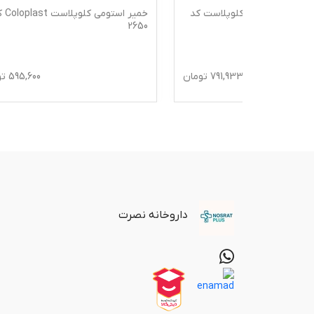
پلاست کد
خمیر استومی کلوپلاست Coloplast کد
کیسه غی
2250
2650
791
تومان
595,600
تومان
داروخانه نصرت