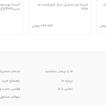
ر استریل درناژ کلوپلاست کد
کیسه یورستومی کلوپلاست(کد
جدید14229)(کد قدیم1759)
236,786
تومان
220,359
ت
ما را بیشتر بشناسید
خدمات مشتریا
درباره‌ ما
راهنمای خرید
تماس با ما
قوانین سایت و
سوالات متداول