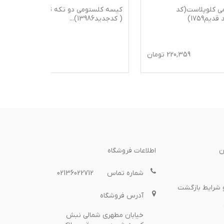
کیسه کلستومی دو تکه ته باز کلوپلاست
( کدجدید13986)
...
حجم 150 میلی لیتر
ومان
198,100
تومان
5
% تخفیف
ن
اطلاعات فروشگاه
شماره تماس
02136022712
 شرایط بازگشت
آدرس فروشگاه
خیابان مطهری شمالی نبش