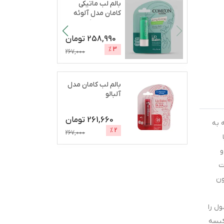
بالم لب ماتیکی
کامان مدل آلوئه
ورا مرطوب‌کننده،
آب
...
258,990
تومان
%
3
267,000
بالم لب کامان مدل
آلبالو
261,660
تومان
ست که به
%
2
267,000
و
ت
ون
ل را
کیسه