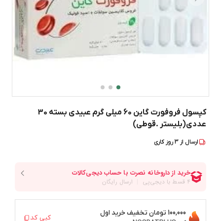
کپسول فروفورت گاین 60 میلی گرم عبیدی بسته 30
عددی(بلیستر .قوطی)
ارسال از
3
روز کاری
100,000 تومان
تخفیف خرید اول
کپی کد