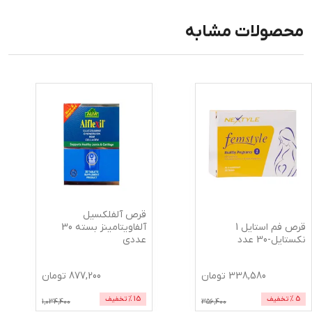
محصولات مشابه
قرص آلفلکسیل
قرص فم استایل 1
آلفاویتامینز بسته 30
نکستایل-30 عدد
عددی
338,580
تومان
877,200
تومان
5
% تخفیف
15
% تخفیف
1,034,400
356,400