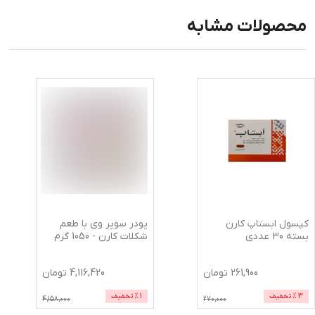
محصولات مشابه
کپسول ابستاپ کارن
پودر سوپر وی با طعم
بسته 30 عددی
شکلات کارن - 1050 گرم
261,900
تومان
4,116,420
تومان
3
% تخفیف
1
% تخفیف
4,158,000
270,000