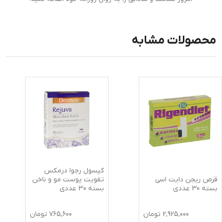
محصولات مشابه
کپسول رجوا درمکس
قرص ریجن دایت اسی
تقویت پوست مو و ناخن
بسته 30 عددی
بسته 30 عددی
2,925,000
تومان
765,600
تومان