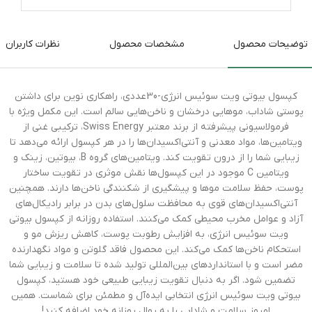
توضیحات محصول
مشخصات محصول
نظرات کاربران
کپسول بیوتی ویت سوئیس انرژی-30عددی، راهکاری نوین برای داشتن
پوستی شاداب، موهایی درخشان و ناخن‌هایی سالم است. این مکمل ویژه با
فرمولاسیونی پیشرفته از برند معتبر Swiss Energy، ترکیبی غنی از
ویتامین‌ها، مواد معدنی و آنتی‌اکسیدان‌ها را در هر کپسول ارائه می‌دهد تا
زیبایی شما را از درون تقویت کند. ویتامین‌های گروه B، بیوتین، زینک و
ویتامین C موجود در این کپسول‌ها نقش موثری در تقویت ساختار
پوست، حفظ سلامت موها و پیشگیری از شکنندگی ناخن‌ها دارند. همچنین
آنتی‌اکسیدان‌های قوی به محافظت سلول‌های بدن در برابر رادیکال‌های
آزاد و عوامل مخرب محیطی کمک می‌کنند. استفاده روزانه از کپسول بیوتی
ویت سوئیس انرژی، به افزایش رطوبت پوست، کاهش ریزش مو و
استحکام ناخن‌ها کمک می‌کند. این محصول فاقد گلوتن و مواد نگهدارنده
مضر است و با استانداردهای بین‌المللی تولید شده تا سلامت و زیبایی شما
تضمین شود. اگر به دنبال تقویت زیبایی طبیعی خود هستید، کپسول
بیوتی ویت سوئیس انرژی انتخابی ایده‌آل و مطمئن برای شماست. همین
امروز سلامت و شادابی را به روال روزانه خود اضافه کنید!