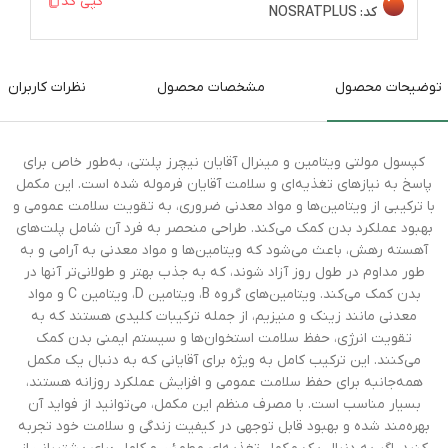
کپی کد
کد:
NOSRATPLUS
توضیحات محصول
مشخصات محصول
نظرات کاربران
کپسول مولتی ویتامین و مینرال آقایان نیچرز پلنتی، به‌طور خاص برای
پاسخ به نیازهای تغذیه‌ای و سلامت آقایان فرموله شده است. این مکمل
با ترکیبی از ویتامین‌ها و مواد معدنی ضروری، به تقویت سلامت عمومی و
بهبود عملکرد بدن کمک می‌کند. طراحی منحصر به فرد آن شامل پلت‌های
آهسته رهش، باعث می‌شود که ویتامین‌ها و مواد معدنی به آرامی و به
طور مداوم در طول روز آزاد شوند، که به جذب بهتر و طولانی‌تر آنها در
بدن کمک می‌کند. ویتامین‌های گروه B، ویتامین D، ویتامین C و مواد
معدنی مانند زینک و منیزیم، از جمله ترکیبات کلیدی هستند که به
تقویت انرژی، حفظ سلامت استخوان‌ها و سیستم ایمنی بدن کمک
می‌کنند. این ترکیب کامل به ویژه برای آقایانی که به دنبال یک مکمل
همه‌جانبه برای حفظ سلامت عمومی و افزایش عملکرد روزانه هستند،
بسیار مناسب است. با مصرف منظم این مکمل، می‌توانید از فواید آن
بهره‌مند شده و بهبود قابل توجهی در کیفیت زندگی و سلامت خود تجربه