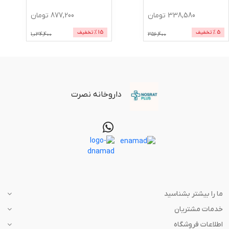
338,580
تومان
877,200
تومان
5
% تخفیف
15
% تخفیف
1,034,400
356,400
داروخانه نصرت
ما را بیشتر بشناسید
خدمات مشتریان
اطلاعات فروشگاه