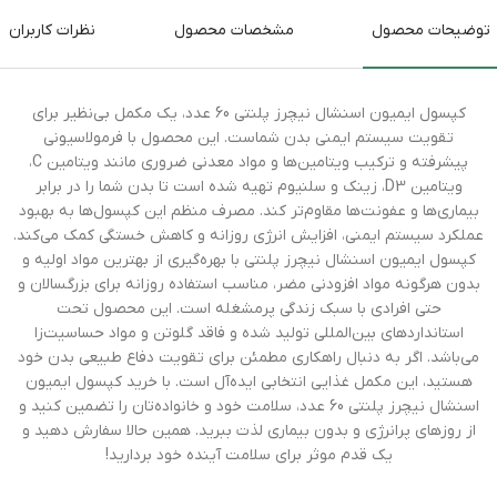
توضیحات محصول
مشخصات محصول
نظرات کاربران
کپسول ایمیون اسنشال نیچرز پلنتی 60 عدد، یک مکمل بی‌نظیر برای
تقویت سیستم ایمنی بدن شماست. این محصول با فرمولاسیونی
پیشرفته و ترکیب ویتامین‌ها و مواد معدنی ضروری مانند ویتامین C،
ویتامین D3، زینک و سلنیوم تهیه شده است تا بدن شما را در برابر
بیماری‌ها و عفونت‌ها مقاوم‌تر کند. مصرف منظم این کپسول‌ها به بهبود
عملکرد سیستم ایمنی، افزایش انرژی روزانه و کاهش خستگی کمک می‌کند.
کپسول ایمیون اسنشال نیچرز پلنتی با بهره‌گیری از بهترین مواد اولیه و
بدون هرگونه مواد افزودنی مضر، مناسب استفاده روزانه برای بزرگسالان و
حتی افرادی با سبک زندگی پرمشغله است. این محصول تحت
استانداردهای بین‌المللی تولید شده و فاقد گلوتن و مواد حساسیت‌زا
می‌باشد. اگر به دنبال راهکاری مطمئن برای تقویت دفاع طبیعی بدن خود
هستید، این مکمل غذایی انتخابی ایده‌آل است. با خرید کپسول ایمیون
اسنشال نیچرز پلنتی 60 عدد، سلامت خود و خانواده‌تان را تضمین کنید و
از روزهای پرانرژی و بدون بیماری لذت ببرید. همین حالا سفارش دهید و
یک قدم موثر برای سلامت آینده خود بردارید!