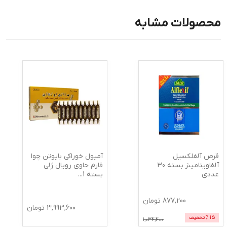
محصولات مشابه
قرص آلفلکسیل
آمپول خوراکی بایوتن چوا
آلفاویتامینز بسته 30
فارم حاوی رویال ژلی
عددی
بسته 1
...
877,200
تومان
3,993,600
تومان
15
% تخفیف
1,034,400