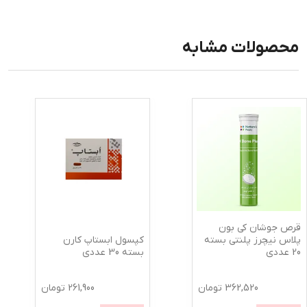
محصولات مشابه
قرص جوشان کی بون
کپسول ابستاپ کارن
پلاس نیچرز پلنتی بسته
بسته 30 عددی
20 عددی
362,520
تومان
261,900
تومان