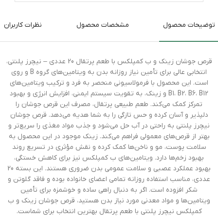
توضیحات محصول
مشخصات محصول
نظرات کاربران
قرص جوشان زینک و ب کمپلکس با طعم پرتقال 20 عددی – نیچرز پلنتی،
انتخابی عالی برای تأمین نیاز روزانه بدن به ویتامین‌های گروه B و روی
است. این محصول با فرمولاسیونی منحصر به فرد و ترکیب ویتامین‌های
B1، B2، B6، B12 و زینک، به تقویت سیستم ایمنی، افزایش انرژی و بهبود
تمرکز کمک می‌کند. طعم طبیعی پرتقال، مصرف این قرص جوشان را
دلپذیر و آسان کرده و حس تازگی را به شما هدیه می‌دهد. قرص جوشان
نیچرز پلنتی به راحتی در آب حل می‌شود و جذب مواد مغذی را سریع‌تر و
بهتر از قرص‌های معمولی فراهم می‌کند. زینک موجود در این محصول به
سلامت پوست، مو و ناخن‌ها کمک کرده و نقش مؤثری در تسریع روند
بهبود زخم‌ها دارد. ویتامین‌های ب کمپلکس نیز برای کاهش خستگی،
بهبود عملکرد عصبی و سلامت عمومی بدن ضروری هستند. این بسته 20
عددی، مناسب استفاده روزانه تمامی اعضای خانواده بوده و فاقد گلوتن و
شکر افزوده است. اگر به دنبال راهی ساده و خوشمزه برای تأمین
ویتامین‌ها و مواد معدنی مورد نیاز بدن هستید، قرص جوشان زینک و ب
کمپلکس نیچرز پلنتی با طعم پرتقال بهترین انتخاب برای شماست.