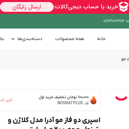
ا
:
02136022712
خانه
همه محصولات
دسته‌بندی‌ها
بلا
 مو
100,000 تومان
تخفیف خرید اول
کپی کد
کد:
NOSRATPLUS
اسپری دو فاز مو آدرا مدل کلاژن و