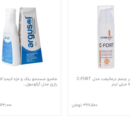
کرم دور چشم درمالیفت مدل C-FORT
شامپو شستشو پلک و مژه کیمیا کالا
رازی مدل آرگوسول
...
368,500
تومان
163,000
ت