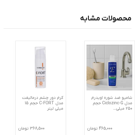
محصولات مشابه
شامپو ضد شوره اویدرم
کرم دور چشم درمالیفت
مدل Ciclozinc-G حجم
مدل C-FORT حجم 15
250 میلی‌
...
میلی لیتر
465,000
تومان
368,500
تومان