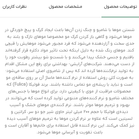
توضیحات محصول
مشخصات محصول
نظرات کاربران
شستن مو‌ها با شامپو و چنگ زدن آن‌ها باعث ایجاد کرک و پیچ خوردگی در
مو‌ها می‌شود و گاهی باز کردن کرک مو مخصوصا مو‌های نازک و بلند به
حدی سخت و آزاردهنده می‌شود که فرد مجبور می‌شود موهایش را قیچی
کند. موهای رنگ شده به دلیل اینکه تحت تاثیر مواد دکلره قرار گرفته‌اند
بافتیم و جنسی خشک پیدا می‌کنند و با شست‌و شو بیشتر رطوبت خود را
از دست می‌دهند. شرکت‌های آرایشی- بهداشتی برای رفع این مشکل اقدام
به تولید نرم‌کننده‌ها کرده اند که پس از شامپوی اصلی استفاده‌ می‌شود؛
به صورت کلی روش استفاده از نرم کننده‌ها ماساژ آن بر روی ساقه‌ی مو
است و نباید با ریشه‌ی مو تماس داشته باشند. برند فولیکا (Fulica) که
محصولات مراقبت از موی با کیفیتی دارد، برای انواع مو‌ها با جنس‌های
مختلف شامپو و نرم کننده‌های متنوعی تولید کرده است که می‌توانند در
بهبود و ترمیم مو‌ها موثر باشند. نرم کننده‌ی موهای خشک و آسیب
دیده‌ی فولیکا با حجم 200 میلی لیتر حاوی شیر جو دو سر، کراتین و
لسیتین است که علاوه بر نرم کردن موها به ترمیم مو‌های آسیب دیده
نیز کمک می‌کند. این نرم کننده قابل استفاده برای خانم‌ها و آقایان است و
باعث تقویت و آبرسانی موها می‌شود.