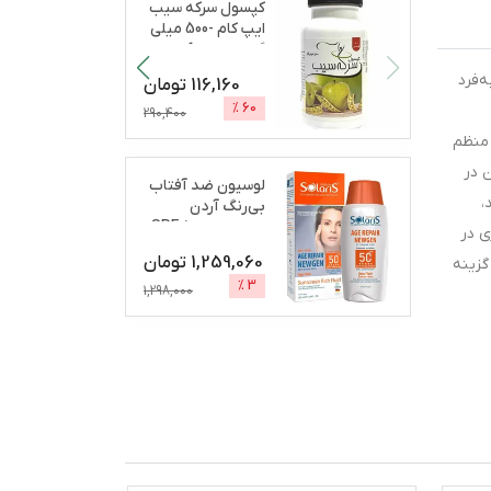
کپسول سرکه سیب
ایپ کام -500 میلی
گرم بسته 60 عددی
...
به‌فرد
116,160
تومان
%
60
290,400
 منظم
 در
لوسیون ضد آفتاب
،
بی‌رنگ آردن
سولاریس، SPF 50،
اری در
مدل A
...
1,259,060
تومان
گزینه
%
3
1,298,000