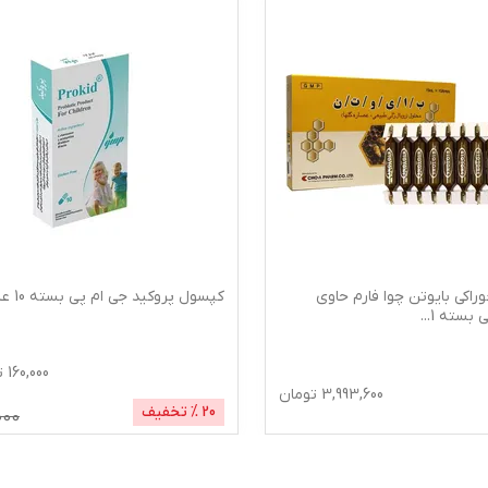
راکی بایوتن چوا فارم حاوی
کپسول پروکید جی ام پی بسته 10 عددی
ی بسته 1
...
160,000
ت
3,993,600
تومان
20
% تخفیف
000