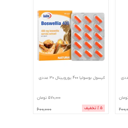
کپسول بوسولیا 400 یوروییتال 30 عددی
ساشه کیدی گا
بسته 15 عددی
ومان
570,000
تومان
5
% تخفیف
600,000
200,