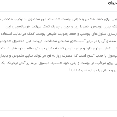
ربران
ینگ بسته 30 عددی، راهکاری نوین برای حفظ شادابی و جوانی پوست شماست. این محصول با ترکیب منحصر 
طور مؤثر به کاهش علائم پیری زودرس، خطوط ریز و چین و چروک کمک می‌کند. فرمولاسیون این
زسازی سلول‌های پوستی و حفظ رطوبت طبیعی پوست کمک می‌نماید. استفاده
شده و آن را در برابر آسیب‌های محیطی محافظت می‌کند. این محصول همچنین
 نقش موثری دارد و برای بانوانی که به دنبال پوستی سالم و درخشان هستند
ده‌آل به شمار می‌آید. هر بسته حاوی 30 عدد کپسول با جذب آسان است که مصرف روزانه آن می‌تواند نتایج ملموس و پاید
یعی برای مراقبت از پوست و بدن خود هستید، کپسول پریم رز آنتی ایجینگ یک 
 جوانی را دوباره تجربه کنید!