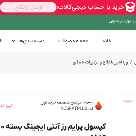
ا
:
02136022712
خانه
همه محصولات
دسته‌بندی‌ها
بلا
ویتامین،املاح و ترکیبات مغذی
100,000 تومان
تخفیف خرید اول
ســــریع
کپی کد
کد:
NOSRATPLUS
کپسول پرایم رز آن