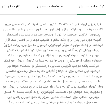
توضیحات محصول
مشخصات محصول
نظرات کاربران
فولیکوژن اروند فارمد بسته 60 عددی، مکملی قدرتمند و تخصصی برای
تقویت رشد مو و جلوگیری از ریزش آن است. این محصول با فرمولاسیونی
پیشرفته، ترکیبی منحصر به فرد از ویتامین‌ها، مواد معدنی و اسیدهای
آمینه مورد نیاز بدن برای رشد سالم و طبیعی موها را در اختیار شما قرار
می‌دهد. از جمله ترکیبات مؤثر فولیکوژن می‌توان به بیوتین، زینک (روی)،
ویتامین‌های گروه B، آهن و ال-سیستئین اشاره کرد که هر یک نقش
مهمی در تقویت فولیکول‌های مو و افزایش ضخامت تارهای مو دارند.
استفاده روزانه از فولیکوژن اروند فارمد نه تنها به کاهش ریزش مو کمک
می‌کند، بلکه موجب افزایش شادابی، درخشندگی و استحکام موها نیز
می‌شود. این مکمل برای خانم‌ها و آقایانی که به دنبال راهکاری مطمئن
برای حفظ سلامت موهای خود هستند، گزینه‌ای ایده‌آل محسوب می‌شود.
با مصرف منظم این محصول، شاهد نتایج مثبت و چشمگیری در مدت
زمان کوتاه خواهید بود. اگر به دنبال راه حلی مؤثر برای مقابله با ریزش مو
و تقویت رشد موهای خود هستید، فولیکوژن اروند فارمد بسته 60 عددی
بهترین انتخاب برای شماست. همین امروز به جمع کاربران راضی این
محصول بپیوندید و از داشتن موهایی سالم و پرپشت لذت ببرید!