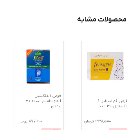
محصولات مشابه
قرص آلفلکسیل
قرص فم استایل 1
آلفاویتامینز بسته 30
نکستایل-30 عدد
عددی
338,580
تومان
877,200
تومان