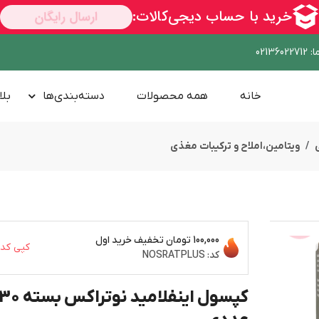
ا
:
02136022712
خانه
همه محصولات
دسته‌بندی‌ها
بلا
ویتامین،املاح و ترکیبات مغذی
100,000 تومان
تخفیف خرید اول
ســــریع
کپی کد
کد:
NOSRATPLUS
کپسول اینفلامید نوتراکس بسته 