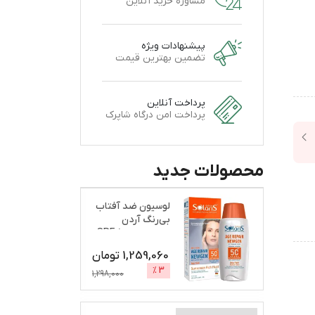
مشاوره خرید آنلاین
پیشنهادات ویژه
تضمین بهترین قیمت
پرداخت آنلاین
پرداخت امن درگاه شاپرک
محصولات جدید
لوسیون ضد آفتاب
بی‌رنگ آردن
سولاریس، SPF 50،
مدل A
...
1,259,060
تومان
%
3
1,298,000