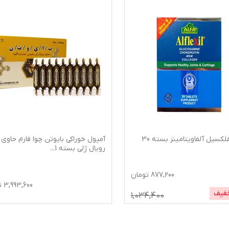
قرص آلفلکسیل آلفاویتامینز بسته 30
آمپول خوراکی بایوتن چوا فارم حاوی
رویال ژلی بسته 1
...
877,200
تومان
3,993,600
ت
فیف
1,034,400