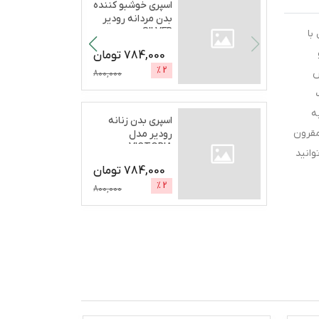
اسپری خوشبو کننده
بدن مردانه رودیر
SILVER
 با
SECRETحج
...
784,000
تومان
%
2
س
800,000
ه
اسپری بدن زنانه
 و مقرون
رودیر مدل
VICTORIA
وانید
BOMCHELحجم 200
784,000
تومان
...
%
2
800,000