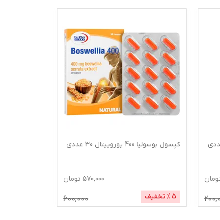
کپسول بوسولیا 400 یوروییتال 30 عددی
ساشه کیدی گا
بسته 15 عددی
ومان
570,000
تومان
5
% تخفیف
600,000
200,