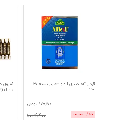
قرص آلفلکسیل آلفاویتامینز بسته 30
آمپول خو
عددی
رویال ژل
338
تومان
877,200
تومان
15
% تخفیف
1,034,400
356,400