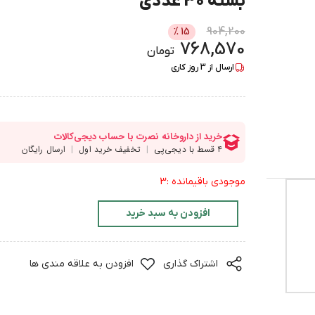
بسته 30 عددی
904,200
%
15
768,570
تومان
ارسال از
3
روز کاری
موجودی باقیمانده :3
افزودن به سبد خرید
اشتراک گذاری
افزودن به علاقه مندی ها