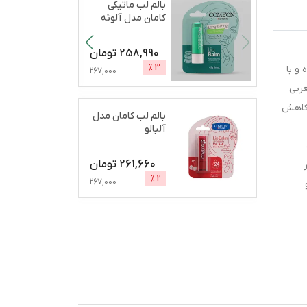
بالم لب ماتیکی
کامان مدل آلوئه
ورا مرطوب‌کننده،
آب
...
258,990
تومان
%
3
و با
267,000
غربی
 نقش مهمی در کاهش
بالم لب کامان مدل
آلبالو
261,660
تومان
%
2
267,000