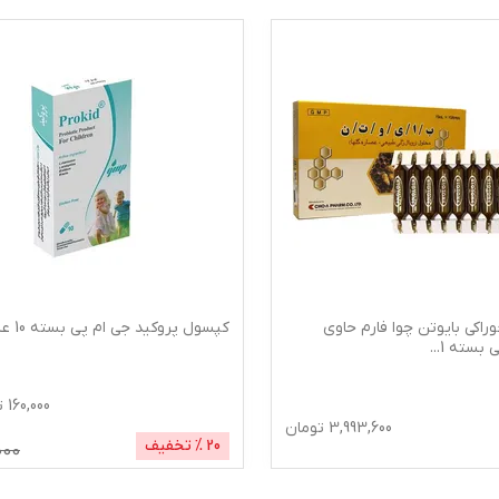
راکی بایوتن چوا فارم حاوی
کپسول پروکید جی ام پی بسته 10 عددی
ی بسته 1
...
160,000
ت
3,993,600
تومان
20
% تخفیف
000