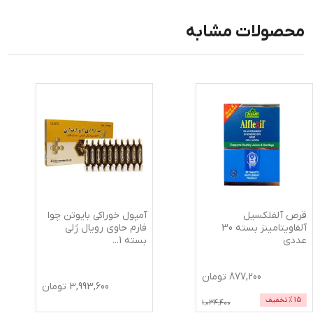
محصولات مشابه
قرص آلفلکسیل
آمپول خوراکی بایوتن چوا
آلفاویتامینز بسته 30
فارم حاوی رویال ژلی
عددی
بسته 1
...
877,200
تومان
3,993,600
تومان
15
% تخفیف
1,034,400