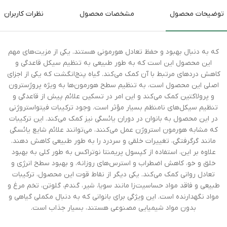
توضیحات محصول
مشخصات محصول
نظرات کاربران
که به دنبال بهبود و حفظ تعادل هورمونی هستند. یکی از مزیت‌های مهم
این محصول این است که به طور طبیعی به تنظیم سیکل قاعدگی و
کاهش دردهای مرتبط با آن کمک می‌کند. گیاه پنج‌انگشت که یکی از اجزای
اصلی این محصول است، به تنظیم سطح هورمون‌ها به ویژه پروژسترون
و پرولاکتین کمک می‌کند و این امر در تسکین علائم پیش از قاعدگی و
تنظیم سیکل‌های نامنظم بسیار مؤثر است. وجود ترکیبات فیتواستروژنی
در این محصول به بانوان در دوران یائسگی نیز کمک می‌کند. این ترکیبات
که مشابه هورمون استروژن عمل می‌کنند، می‌توانند علائم شایع یائسگی
مانند گرگرفتگی، تغییرات خلقی و سردرد را به طور طبیعی کاهش دهند.
علاوه بر این، استفاده از کپسول پریمنتا نوتراکس به طور کلی به بهبود
خلق و خو، کاهش اضطراب و استرس‌های روزانه، و بهبود سطح انرژی و
تعادل روانی کمک می‌کند. یکی دیگر از نقاط قوت این محصول، ترکیبات
طبیعی و فاقد مواد حساسیت‌زا مانند سویا، شیر، گندم، گلوتن، تخم مرغ و
مواد نگهدارنده است. این ویژگی برای بانوانی که به دنبال مکملی گیاهی و
بدون مواد شیمیایی مصنوعی هستند، بسیار جذاب است.