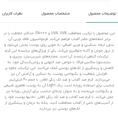
توضیحات محصول
مشخصات محصول
نظرات کاربران
این محصول با ترکیب محافظت UVA، UVB و +++PA، حداکثر حفاظت را در
برابر اشعه‌های مضر آفتاب فراهم می‌کند. فرمولاسیون فاقد چربی آن،
بدون ایجاد سنگینی و چربی اضافی، به خوبی روی پوست پخش می‌شود و
از بروز جوش و آکنه جلوگیری می‌کند. یکی از ویژگی‌های برجسته این کرم،
ترکیبات گیاهی ارزشمند آن است. عصاره‌های شیرین‌بیان، بیربری و
سارمنتوزا ساکسی فراگا، با خواص ضد التهابی و روشن‌کنندگی خود، به
کاهش و پیشگیری از لک‌های پوستی کمک می‌کنند. این ترکیبات علاوه بر
افزایش شفافیت و یکنواختی پوست، به تسکین و آرامش آن نیز
می‌پردازند. کرم ضد آفتاب و ضد لک رنگی لافارر، با حجم 40 میلی‌لیتر،
مناسب برای استفاده روزانه است. رنگ Light آن به پوست ظاهری طبیعی
و یکنواخت می‌بخشد و به عنوان پایه‌ای مناسب برای آرایش روزانه نیز
عمل می‌کند. با کرم ضد آفتاب و ضد لک رنگی لافارر، نه‌تنها پوست خود را
از آسیب‌های ناشی از آفتاب محافظت کنید، بلکه به درمان و پیشگیری از
لک‌های پوستی نیز بپردازید.