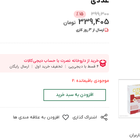
عددی
399,300
%
15
339,405
تومان
ارسال از
3
روز کاری
موجودی باقیمانده :2
افزودن به سبد خرید
اشتراک گذاری
افزودن به علاقه مندی ها
ربران