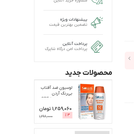
مشاوره خرید آنلاین
پیشنهادات ویژه
تضمین بهترین قیمت
پرداخت آنلاین
پرداخت امن درگاه شاپرک
محصولات جدید
لوسیون ضد آفتاب
بی‌رنگ آردن
سولاریس، SPF 50،
مدل A
...
1,259,060
تومان
%
3
1,298,000