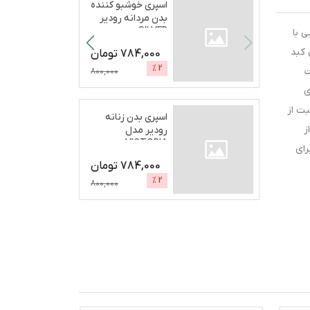
اسپری خوشبو کننده
بدن مردانه رودیر
SILVER
یی با
SECRETحج
...
 کبد
784,000
تومان
%
2
ت
800,000
ی
بت از
اسپری بدن زنانه
 از
رودیر مدل
VICTORIA
رای
BOMCHELحجم 200
784,000
تومان
...
%
2
800,000