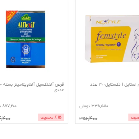
قرص آلفلکسیل آلفاویتامینز بسته 30
آمپول خوراکی بایوتن چوا فارم حاوی
رویال ژلی بسته 1
...
877,200
تومان
3,993,600
ت
فیف
1,034,400