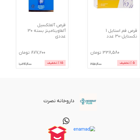
قرص آلفلکسیل
قرص فم استایل 1
آلفاویتامینز بسته 30
نکستایل-30 عدد
عددی
338,580
تومان
877,200
تومان
5
% تخفیف
15
% تخفیف
1,034,400
356,400
داروخانه نصرت