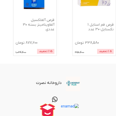
قرص آلفلکسیل
قرص فم استایل 1
آلفاویتامینز بسته 30
نکستایل-30 عدد
عددی
338,580
تومان
877,200
تومان
5
% تخفیف
15
% تخفیف
1,034,400
356,400
داروخانه نصرت