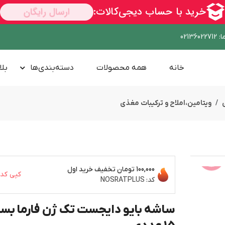
ا
:
02136022712
خانه
همه محصولات
دسته‌بندی‌ها
بلا
ویتامین،املاح و ترکیبات مغذی
100,000 تومان
تخفیف خرید اول
کپی کد
ســــریع
کد:
NOSRATPLUS
ساشه بایو دایجست تک ژن فارما بس