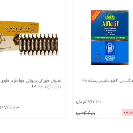
قرص آلفلکسیل آلفاویتامینز بسته 30
آمپول خوراکی بایوتن چوا فارم حاوی
رویال ژلی بسته 1
...
877,200
تومان
3,993,600
ت
فیف
1,034,400