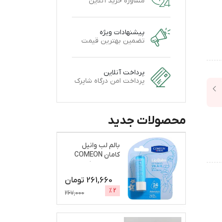
مشاوره خرید آنلاین
پیشنهادات ویژه
تضمین بهترین قیمت
پرداخت آنلاین
پرداخت امن درگاه شاپرک
محصولات جدید
بالم لب وانیل
کامان COMEON
نرم و براق کننده
261,660
تومان
%
2
267,000