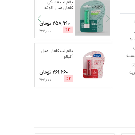
بالم لب ماتیکی
کامان مدل آلوئه
ورا مرطوب‌کننده،
آب
...
258,990
تومان
%
3
267,000
یو
بالم لب کامان مدل
بسته
آلبالو
ای
261,660
تومان
به
%
2
267,000