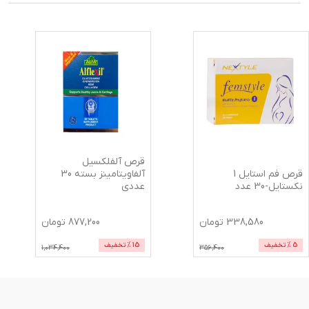
قرص آلفلکسیل
قرص فم استایل 1
آلفاویتامینز بسته 30
نکستایل-30 عدد
عددی
338,580
تومان
877,200
تومان
5
% تخفیف
15
% تخفیف
1,034,400
356,400