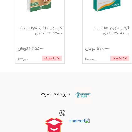
قرص لیورکر هلث اید
کپسول کلگارد هولیستیکا
بسته 30 عددی
بسته 32 عددی
570,000
تومان
345,600
تومان
5
% تخفیف
20
% تخفیف
432,000
600,000
داروخانه نصرت