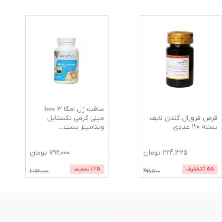
سافت ژل امگا 3 1000
قرص فرورال گلدن لایف
میلی گرمی نکستایل
بسته 30 عددی
ویتامینز بست
...
224,325
تومان
792,000
تومان
55
% تخفیف
25
% تخفیف
1,056,000
498,500