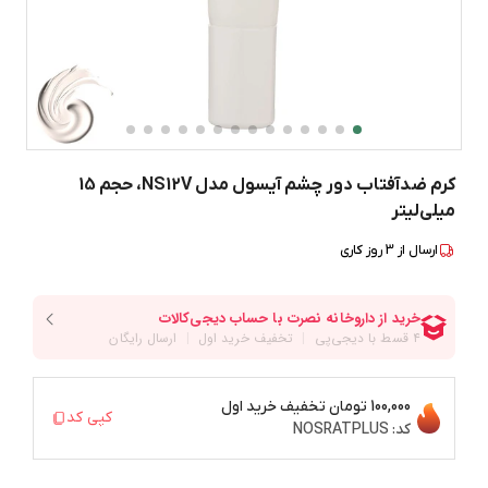
کرم ضدآفتاب دور چشم آیسول مدل NS12V، حجم 15
میلی‌لیتر
ارسال از
3
روز کاری
100,000 تومان
تخفیف خرید اول
کپی کد
کد:
NOSRATPLUS