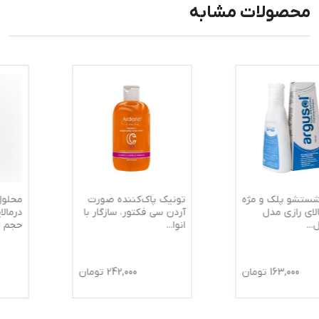
محصولات مشابه
تونیک پاک‌کننده صورت
محلول پاک کننده صورت
آردن سی فکتور، سازگار با
درمالاین مدل OILY SKIN
انوا
...
حجم 25
...
242,000
تومان
242,500
تومان