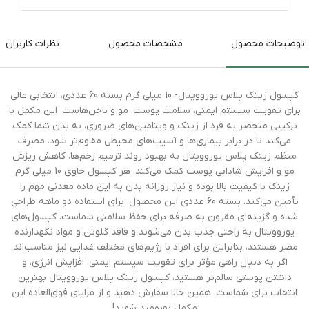
توضیحات محصول
مشخصات محصول
نظرات کاربران
کپسول زینک پلاس یوروویتال- 10 میلی گرم بسته 60 عددی، انتخابی عالی
برای تقویت سیستم ایمنی، سلامت پوست، مو و ناخن‌هاست. این مکمل با
ترکیبی منحصر به فرد از زینک و ویتامین‌های ضروری، به بدن شما کمک
می‌کند تا در برابر بیماری‌ها و آسیب‌های محیطی مقاوم‌تر شود. مصرف
منظم زینک پلاس یوروویتال به بهبود روند ترمیم زخم‌ها، کاهش ریزش
مو و افزایش شادابی پوست کمک می‌کند. هر کپسول حاوی 10 میلی گرم
زینک با کیفیت بالا بوده و نیاز روزانه بدن به این ماده معدنی مهم را
تأمین می‌کند. بسته 60 عددی این محصول، برای استفاده دو ماهه طراحی
شده و گزینه‌ای مقرون به صرفه برای حفظ سلامتی شماست. کپسول‌های
یوروویتال به راحتی جذب بدن می‌شوند و فاقد گلوتن و مواد نگهدارنده
مضر هستند، بنابراین برای افراد با رژیم‌های مختلف غذایی نیز مناسب‌اند.
اگر به دنبال راهی مؤثر برای تقویت سیستم ایمنی، افزایش انرژی، و
داشتن پوستی سالم‌تر هستید، کپسول زینک پلاس یوروویتال بهترین
انتخاب برای شماست. همین حالا سفارش دهید و از مزایای فوق‌العاده این
مکمل بهره‌مند شوید!