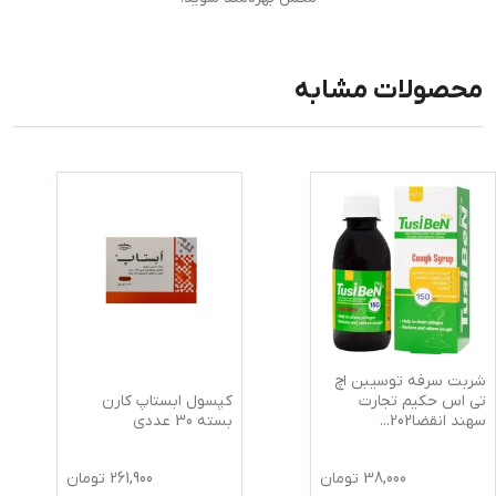
محصولات مشابه
شربت سرفه توسیبن اچ
کپسول ابستاپ کارن
تی اس حکیم تجارت
بسته 30 عددی
سهند انقضا202
...
38,000
تومان
261,900
تومان