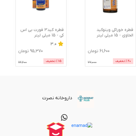
قطره خوراکی ویتوکید
قطره کید3 فورت بی اس
الحاوی - 15 میلی لیتر
کی - 15 میلی لیتر
3.0
61,600
تومان
95,370
تومان
20
% تخفیف
15
% تخفیف
112,200
77,000
داروخانه نصرت